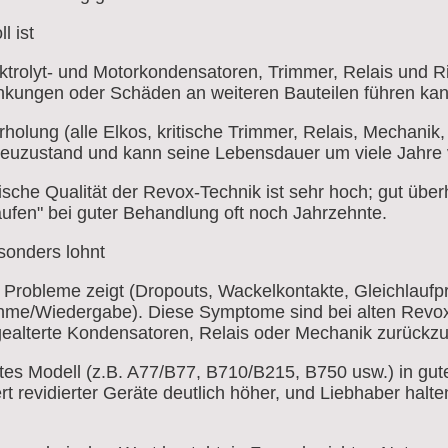
l ist
ktrolyt- und Motorkondensatoren, Trimmer, Relais und R
kungen oder Schäden an weiteren Bauteilen führen kan
olung (alle Elkos, kritische Trimmer, Relais, Mechanik, 
Neuzustand und kann seine Lebensdauer um viele Jahre 
sche Qualität der Revox-Technik ist sehr hoch; gut überh
laufen" bei guter Behandlung oft noch Jahrzehnte.
sonders lohnt
 Probleme zeigt (Dropouts, Wackelkontakte, Gleichlaufp
me/Wiedergabe). Diese Symptome sind bei alten Revo
gealterte Kondensatoren, Relais oder Mechanik zurückzu
tes Modell (z.B. A77/B77, B710/B215, B750 usw.) in gu
ert revidierter Geräte deutlich höher, und Liebhaber halt