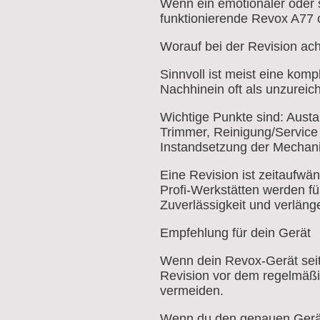
Wenn ein emotionaler oder s
funktionierende Revox A77 o
Worauf bei der Revision ac
Sinnvoll ist meist eine komp
Nachhinein oft als unzureic
Wichtige Punkte sind: Austa
Trimmer, Reinigung/Service
Instandsetzung der Mechani
Eine Revision ist zeitaufwä
Profi-Werkstätten werden für 
Zuverlässigkeit und verläng
Empfehlung für dein Gerät
Wenn dein Revox-Gerät seit 
Revision vor dem regelmäßig
vermeiden.
Wenn du den genauen Geräte