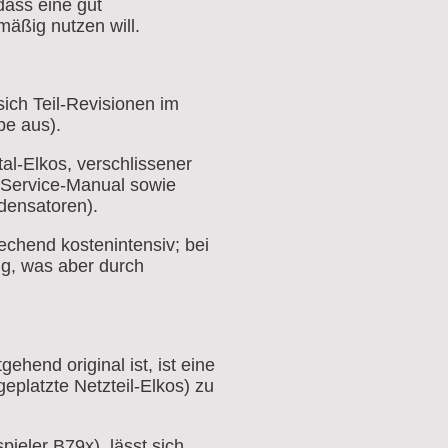
dass eine gut
äßig nutzen will.
sich Teil-Revisionen im
pe aus).
al-Elkos, verschlissener
 Service-Manual sowie
densatoren).
echend kostenintensiv; bei
lig, was aber durch
hend original ist, ist eine
platzte Netzteil-Elkos) zu
ieler B79x), lässt sich