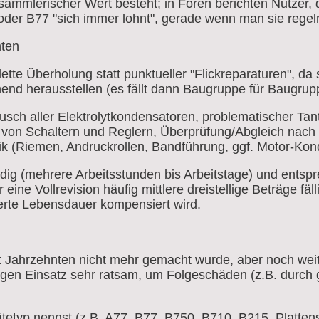
ammlerischer Wert besteht; in Foren berichten Nutzer, 
der B77 "sich immer lohnt", gerade wenn man sie regelm
hten
lette Überholung statt punktueller "Flickreparaturen", da 
hend herausstellen (es fällt dann Baugruppe für Baugrup
usch aller Elektrolytkondensatoren, problematischer Tant
 von Schaltern und Reglern, Überprüfung/Abgleich nach
k (Riemen, Andruckrollen, Bandführung, ggf. Motor-Kon
ndig (mehrere Arbeitsstunden bis Arbeitstage) und entspr
eine Vollrevision häufig mittlere dreistellige Beträge fäl
erte Lebensdauer kompensiert wird.
Jahrzehnten nicht mehr gemacht wurde, aber noch weitge
en Einsatz sehr ratsam, um Folgeschäden (z.B. durch ge
typ nennst (z.B. A77, B77, B750, B710, B215, Plattensp